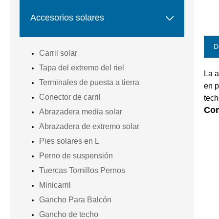

Accesorios solares
D
Carril solar
Tapa del extremo del riel
La a
Terminales de puesta a tierra
en p
Conector de carril
tech
Co
Abrazadera media solar
Abrazadera de extremo solar
Pies solares en L
Perno de suspensión
Tuercas Tornillos Pernos
Minicarril
Gancho Para Balcón
Gancho de techo