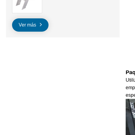
Ver más
Paq
Util
empa
espe