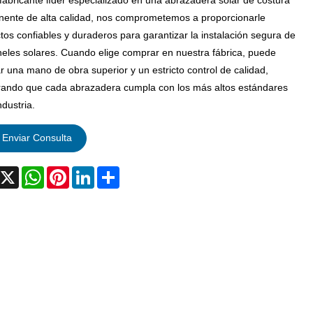
abricante líder especializado en una abrazadera solar de costura
ente de alta calidad, nos comprometemos a proporcionarle
tos confiables y duraderos para garantizar la instalación segura de
neles solares. Cuando elige comprar en nuestra fábrica, puede
r una mano de obra superior y un estricto control de calidad,
ando que cada abrazadera cumpla con los más altos estándares
ndustria.
Enviar Consulta
acebook
X
WhatsApp
Pinterest
LinkedIn
Share