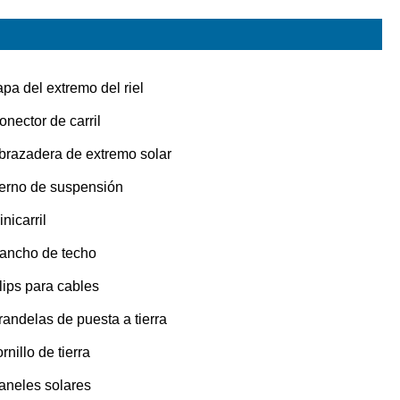
apa del extremo del riel
onector de carril
brazadera de extremo solar
erno de suspensión
nicarril
ancho de techo
lips para cables
randelas de puesta a tierra
rnillo de tierra
aneles solares