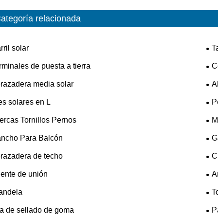
ategoría relacionada
rril solar
T
rminales de puesta a tierra
C
razadera media solar
A
es solares en L
P
ercas Tornillos Pernos
Mi
ncho Para Balcón
G
razadera de techo
C
ente de unión
A
andela
To
ra de sellado de goma
P