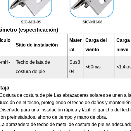
ámetro (especificación)
ículo
Mater
Carga del
Carga
Sitio de instalación
.
ial
viento
nieve
c-mH-
Techo de lata de
Sus3
<60m/s
<1.4kn
costura de pie
04
taja
ostura de costura de pie Las abrazaderas solares se unen a la c
ucción en el techo, protegiendo el techo de daños y mantenié
iseñado para una instalación rápida y fácil, el gancho del tech
ción preinstalados, ahorro de tiempo y mano de obra.
a abrazadera de techo de metal de costura de pie es adecuada 