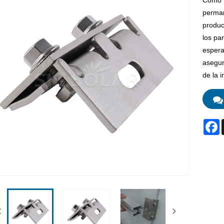
Como f
perman
produc
los pa
espera
asegur
de la i
F