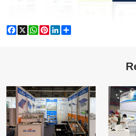
Facebook
X
WhatsApp
Pinterest
LinkedIn
Share
R