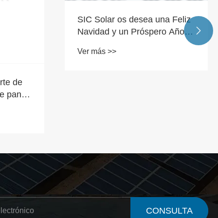
SIC Solar os desea una Feliz

Navidad y un Próspero Año
Nuevo
Ver más >>
rte de
de panel
CONSULTA