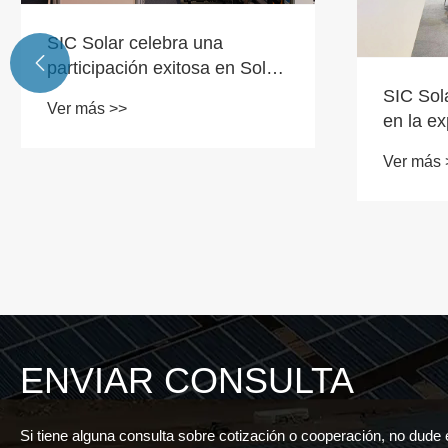
SIC Solar celebra una

participación exitosa en Solar
and Storage Live KSA 2024
SIC Sola
Ver más >>
en la e
PV+
Ver más 
ENVIAR CONSULTA
Si tiene alguna consulta sobre cotización o cooperación, no dude 