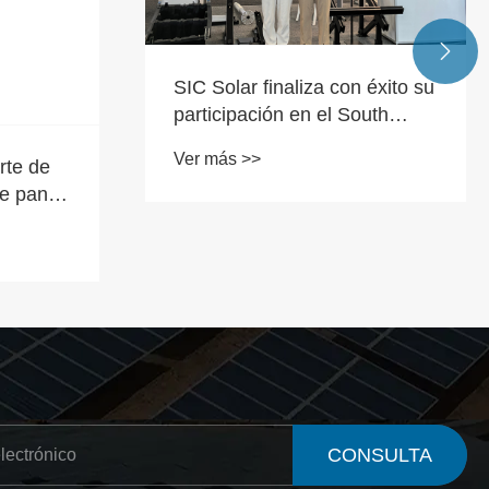

SIC Solar finaliza con éxito su
participación en el South
Africa Solar Show 2024
Ver más >>
rte de
de panel
CONSULTA