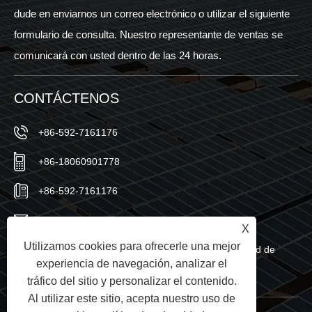
dude en enviarnos un correo electrónico o utilizar el siguiente
formulario de consulta. Nuestro representante de ventas se
comunicará con usted dentro de las 24 horas.
CONTÁCTENOS
+86-592-7161176
+86-18060901778
+86-592-7161176
sales@sic-solar.com
X
Utilizamos cookies para ofrecerle una mejor
No.766 Qishan North Road, distrito de Huli, ciudad de
experiencia de navegación, analizar el
Xiamen, provincia de Fujian, China
tráfico del sitio y personalizar el contenido.
Al utilizar este sitio, acepta nuestro uso de