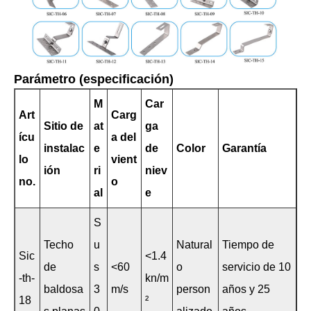
Parámetro (especificación)
M
Car
Art
Carg
Sitio de
at
ga
ícu
a del
instalac
e
de
Color
Garantía
lo
vient
ión
ri
niev
no.
o
al
e
S
Techo
u
Natural
Tiempo de
Sic
<1.4
de
s
<60
o
servicio de 10
-th-
kn/m
baldosa
3
m/s
person
años y 25
18
²