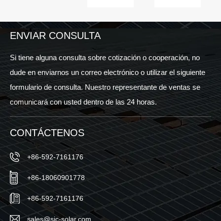
su
¿Qué
esturciones
participación
tan
de
en el
efectivo
cochera
South
es
solar?
ENVIAR CONSULTA
Africa
cuando
Solar
se
Si tiene alguna consulta sobre cotización o cooperación, no
Show
usa
dude en enviarnos un correo electrónico o utilizar el siguiente
2024
en un
formulario de consulta. Nuestro representante de ventas se
techo?
comunicará con usted dentro de las 24 horas.
CONTÁCTENOS
+86-592-7161176
+86-18060901778
+86-592-7161176
sales@sic-solar.com