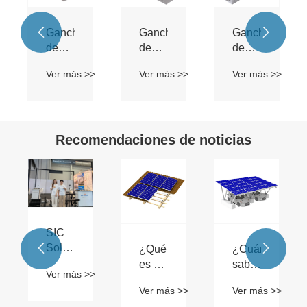


Gancho
Gancho
Gancho
de
de
de
techo
techo
techo
>
Ver más >>
Ver más >>
Ver más >>
de
torcido
de
teja
aluminio
solar
para
Recomendaciones de noticias
techo
SIC
Solar


¿Qué
¿Cuánto
finaliza
>
es un
sabes
nario
Ver más >>
con
baldosa
sobre
Ver más >>
Ver más >>
éxito
solar?
las