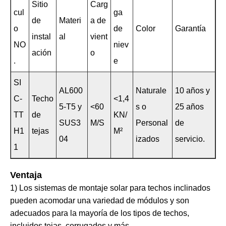
Sitio
Carg
cul
ga
de
Materi
a de
o
de
Color
Garantía
instal
al
vient
NO
niev
ación
o
.
e
SI
AL600
Naturale
10 años y
C-
Techo
<1,4
5-T5 y
<60
s o
25 años
TT
de
KN/
SUS3
M/S
Personal
de
H1
tejas
M²
04
izados
servicio.
1
Ventaja
1) Los sistemas de montaje solar para techos inclinados
pueden acomodar una variedad de módulos y son
adecuados para la mayoría de los tipos de techos,
incluidos tejas, corrugados y más.