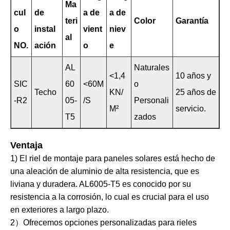
Ma
cul
de
a de
a de
teri
Color
Garantía
o
instal
vient
niev
al
NO.
ación
o
e
AL
Naturales
<1,4
10 años y
SIC
60
<60M
o
Techo
KN/
25 años de
-R2
05-
/S
Personali
M²
servicio.
T5
zados
Ventaja
1) El riel de montaje para paneles solares está hecho de
una aleación de aluminio de alta resistencia, que es
liviana y duradera. AL6005-T5 es conocido por su
resistencia a la corrosión, lo cual es crucial para el uso
en exteriores a largo plazo.
2）Ofrecemos opciones personalizadas para rieles