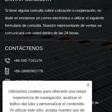
Si tiene alguna consulta sobre cotización o cooperación, no
dude en enviarnos un correo electrónico o utilizar el siguiente
formulario de consulta. Nuestro representante de ventas se
comunicará con usted dentro de las 24 horas.
CONTÁCTENOS
+86-592-7161176
+86-18060901778
+86-592-7161176
X
Utilizamos cookies para ofrecerle una mejor
sales@sic-solar.com
experiencia de navegación, analizar el
No.766 Qishan North Road, distrito de Huli, ciudad de
tráfico del sitio y personalizar el contenido.
Al utilizar este sitio, acepta nuestro uso de
Xiamen, provincia de Fujian, China