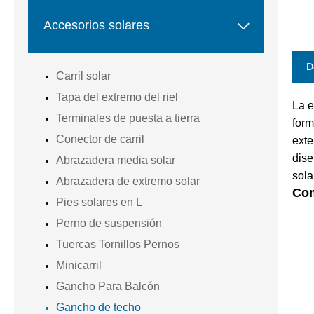

Accesorios solares
D
Carril solar
Tapa del extremo del riel
La e
Terminales de puesta a tierra
form
Conector de carril
exte
dise
Abrazadera media solar
sola
Abrazadera de extremo solar
Co
Pies solares en L
Perno de suspensión
Tuercas Tornillos Pernos
Minicarril
Gancho Para Balcón
Gancho de techo