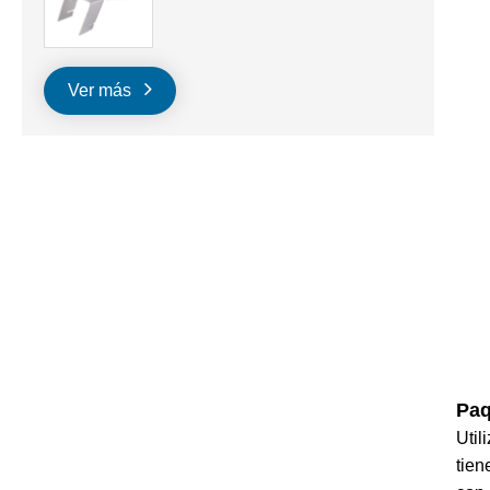
Ver más
Paq
Util
tien