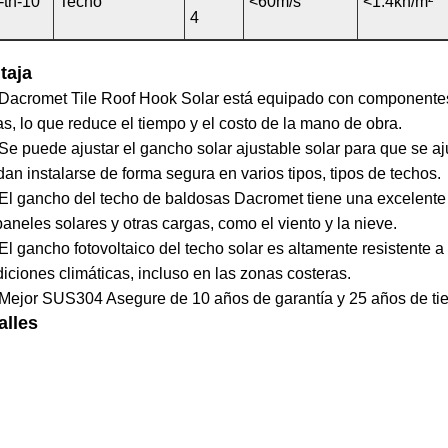
-th-10
Techo
<60m/s
<1.4kn/m²
4
taja
acromet Tile Roof Hook Solar está equipado con componentes
as, lo que reduce el tiempo y el costo de la mano de obra.
e puede ajustar el gancho solar ajustable solar para que se aj
an instalarse de forma segura en varios tipos, tipos de techos.
l gancho del techo de baldosas Dacromet tiene una excelente r
paneles solares y otras cargas, como el viento y la nieve.
l gancho fotovoltaico del techo solar es altamente resistente a
iciones climáticas, incluso en las zonas costeras.
ejor SUS304 Asegure de 10 años de garantía y 25 años de tie
alles