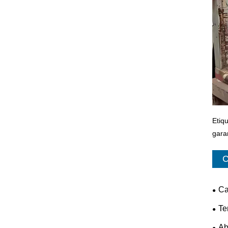
Etiq
gara
C
Ca
Te
Ab