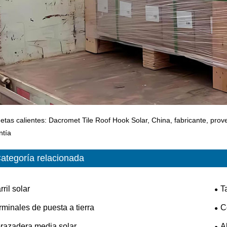
uetas calientes: Dacromet Tile Roof Hook Solar, China, fabricante, prove
ntía
ategoría relacionada
rril solar
T
rminales de puesta a tierra
C
razadera media solar
A