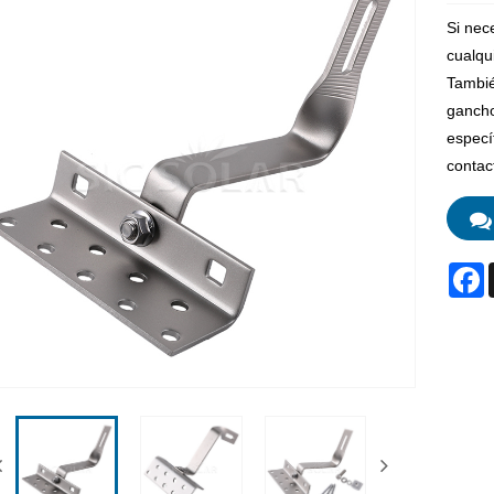
Si nec
cualqu
Tambié
gancho
especí
contac
F