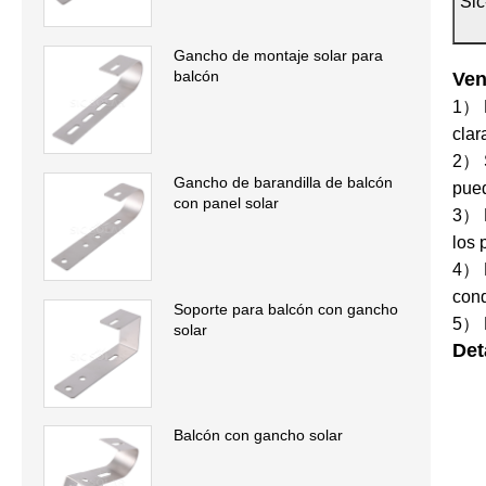
Sic
Gancho de montaje solar para
balcón
Ven
1） D
clar
2） S
Gancho de barandilla de balcón
pued
con panel solar
3） E
los 
4） E
cond
Soporte para balcón con gancho
5） M
solar
Det
Balcón con gancho solar